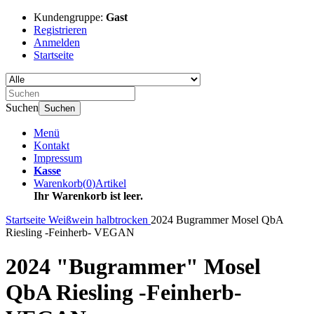
Kundengruppe:
Gast
Registrieren
Anmelden
Startseite
Suchen
Suchen
Menü
Kontakt
Impressum
Kasse
Warenkorb
(
0
)
Artikel
Ihr Warenkorb ist leer.
Startseite
Weißwein halbtrocken
2024 Bugrammer Mosel QbA
Riesling -Feinherb- VEGAN
2024 "Bugrammer" Mosel
QbA Riesling -Feinherb-